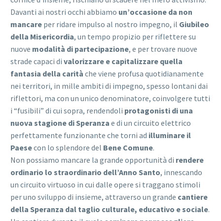
Davanti ai nostri occhi abbiamo
un’occasione da non
mancare
per ridare impulso al nostro impegno, il
Giubileo
della Misericordia
, un tempo propizio per riflettere su
nuove
modalità di partecipazione
, e per trovare nuove
strade capaci di
valorizzare e capitalizzare quella
fantasia della carità
che viene profusa quotidianamente
nei territori, in mille ambiti di impegno, spesso lontani dai
riflettori, ma con un unico denominatore, coinvolgere tutti
i “fusibili” di cui sopra, rendendoli
protagonisti di una
nuova stagione di Speranza
e di un circuito elettrico
perfettamente funzionante che torni ad
illuminare il
Paese
con lo splendore del
Bene Comune
.
Non possiamo mancare la grande opportunità di
rendere
ordinario lo straordinario dell’Anno Santo
, innescando
un circuito virtuoso in cui dalle opere si traggano stimoli
per uno sviluppo di insieme, attraverso un grande
cantiere
della Speranza dal taglio culturale, educativo e sociale
.