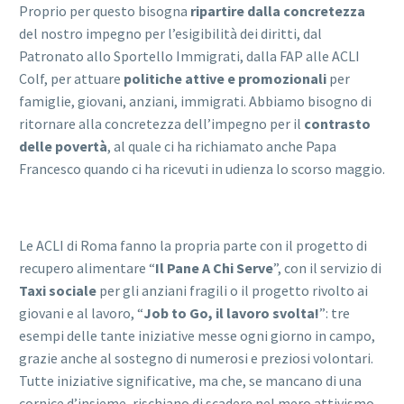
Proprio per questo bisogna
ripartire dalla concretezza
del nostro impegno per l’esigibilità dei diritti, dal
Patronato allo Sportello Immigrati, dalla FAP alle ACLI
Colf, per attuare
politiche attive e promozionali
per
famiglie, giovani, anziani, immigrati. Abbiamo bisogno di
ritornare alla concretezza dell’impegno per il
contrasto
delle povertà
, al quale ci ha richiamato anche Papa
Francesco quando ci ha ricevuti in udienza lo scorso maggio.
Le ACLI di Roma fanno la propria parte con il progetto di
recupero alimentare “
Il Pane A Chi Serve
”, con il servizio di
Taxi sociale
per gli anziani fragili o il progetto rivolto ai
giovani e al lavoro, “
Job to Go, il lavoro svolta!
”: tre
esempi delle tante iniziative messe ogni giorno in campo,
grazie anche al sostegno di numerosi e preziosi volontari.
Tutte iniziative significative, ma che, se mancano di una
cornice d’insieme, rischiano di scadere nel mero attivismo.