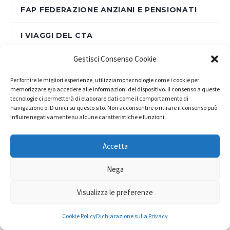
FAP FEDERAZIONE ANZIANI E PENSIONATI
I VIAGGI DEL CTA
Gestisci Consenso Cookie
IL "NOSTRO" GIOVANNI PAOLO II
Per fornire le migliori esperienze, utilizziamo tecnologie come i cookie per
IN EVIDENZA
memorizzare e/o accedere alle informazioni del dispositivo. Il consenso a queste
tecnologie ci permetterà di elaborare dati come il comportamento di
navigazione o ID unici su questo sito. Non acconsentire o ritirare il consenso può
INCLUSIONE SOCIALE
influire negativamente su alcune caratteristiche e funzioni.
LAVORO E FORMAZIONE
Accetta
LEGA CONSUMATORI
Nega
MADE IN MEDITERRANEO
Visualizza le preferenze
NEWS
Cookie Policy
Dichiarazione sulla Privacy