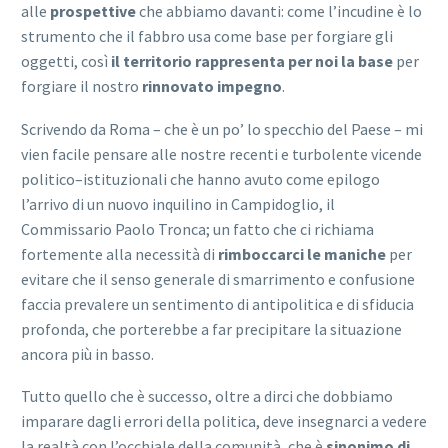
alle
prospettive
che abbiamo davanti: come l’incudine è lo
strumento che il fabbro usa come base per forgiare gli
oggetti, così
il territorio rappresenta per noi la base
per
forgiare il nostro
rinnovato impegno
.
Scrivendo da Roma – che è un po’ lo specchio del Paese – mi
vien facile pensare alle nostre recenti e turbolente vicende
politico–istituzionali che hanno avuto come epilogo
l’arrivo di un nuovo inquilino in Campidoglio, il
Commissario Paolo Tronca; un fatto che ci richiama
fortemente alla necessità di
rimboccarci le maniche
per
evitare che il senso generale di smarrimento e confusione
faccia prevalere un sentimento di antipolitica e di sfiducia
profonda, che porterebbe a far precipitare la situazione
ancora più in basso.
Tutto quello che è successo, oltre a dirci che dobbiamo
imparare dagli errori della politica, deve insegnarci a vedere
la realtà con l’occhiale della comunità, che è
sinonimo di