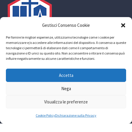
Gestisci Consenso Cookie
Per fornire le migliori esperienze, utilizziamo tecnologie come i cookie per
memorizzare e/o accedere alle informazioni del dispositivo. Il consenso a queste
tecnologie ci permetterà di elaborare dati come il comportamento di
navigazione o ID unici su questo sito. Non acconsentire o ritirare il consenso può
influire negativamente su alcune caratteristiche e funzioni.
ACLI sede provinciale di Roma aps
Accetta
Via Prospero Alpino, 20 – 00154 Roma Telefono:
06.57087028-48 Fax: 06.57087043
Nega
Mail: info@acliroma.it
Visualizza le preferenze
Codice fiscale: 80196590584
Cookie Policy
Dichiarazione sulla Privacy