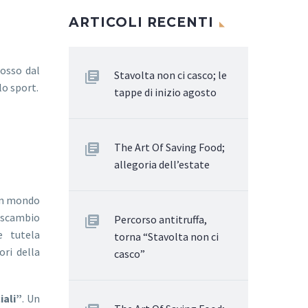
ARTICOLI RECENTI
mosso dal
Stavolta non ci casco; le
lo sport.
tappe di inizio agosto
The Art Of Saving Food;
allegoria dell’estate
 un mondo
 scambio
Percorso antitruffa,
e tutela
torna “Stavolta non ci
ori della
casco”
iali”
. Un