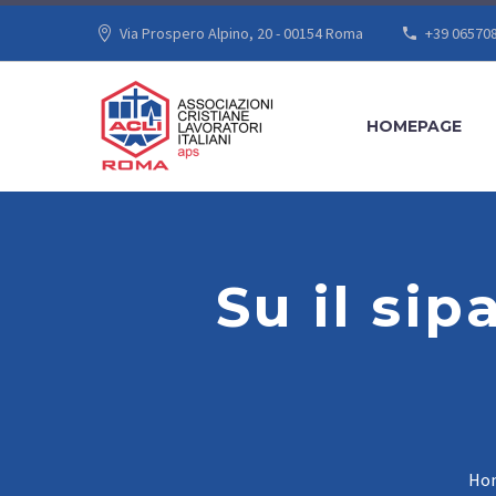
Via Prospero Alpino, 20 - 00154 Roma
+39 06570
HOMEPAGE
Su il sip
Ho