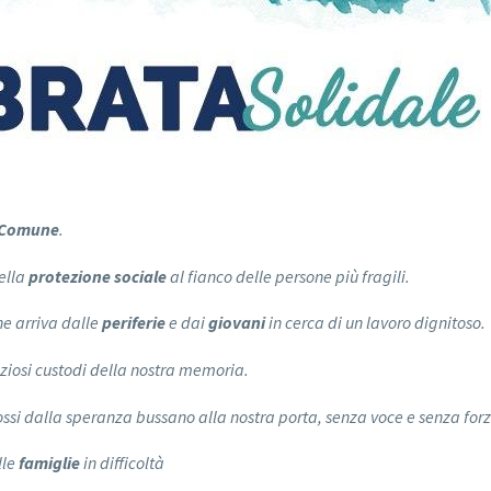
 Comune
.
della
protezione sociale
al fianco delle persone più fragili.
he arriva dalle
periferie
e dai
giovani
in cerca di un lavoro dignitoso.
eziosi custodi della nostra memoria.
ssi dalla speranza bussano alla nostra porta, senza voce e senza forz
lle
famiglie
in difficoltà