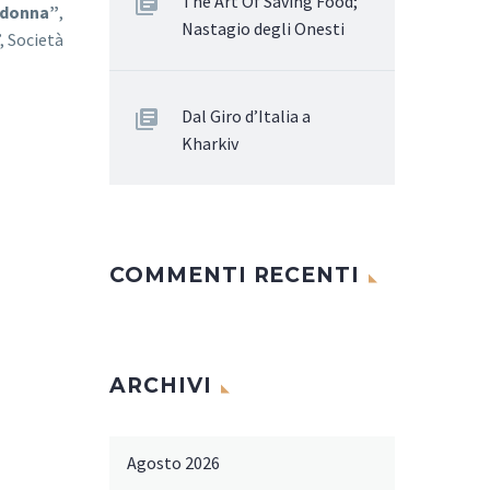
The Art Of Saving Food;
 donna”
,
Nastagio degli Onesti
, Società
Dal Giro d’Italia a
Kharkiv
COMMENTI RECENTI
ARCHIVI
Agosto 2026