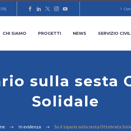
8701
Cont
CHI SIAMO
PROGETTI
NEWS
SERVIZIO CIVIL
ario sulla sesta
Solidale
me
In evidenza
Su il sipario sulla sesta Ottobrata Soli