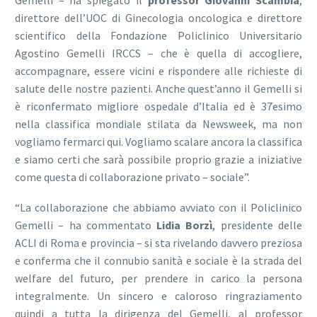
Gemelli – ha spiegato il
professor Giovanni Scambia
,
direttore dell’UOC di Ginecologia oncologica e direttore
scientifico della Fondazione Policlinico Universitario
Agostino Gemelli IRCCS – che è quella di accogliere,
accompagnare, essere vicini e rispondere alle richieste di
salute delle nostre pazienti. Anche quest’anno il Gemelli si
è riconfermato migliore ospedale d’Italia ed è 37esimo
nella classifica mondiale stilata da Newsweek, ma non
vogliamo fermarci qui. Vogliamo scalare ancora la classifica
e siamo certi che sarà possibile proprio grazie a iniziative
come questa di collaborazione privato – sociale”.
“La collaborazione che abbiamo avviato con il Policlinico
Gemelli – ha commentato
Lidia Borzì
, presidente delle
ACLI di Roma e provincia – si sta rivelando davvero preziosa
e conferma che il connubio sanità e sociale è la strada del
welfare del futuro, per prendere in carico la persona
integralmente. Un sincero e caloroso ringraziamento
quindi a tutta la dirigenza del Gemelli, al professor