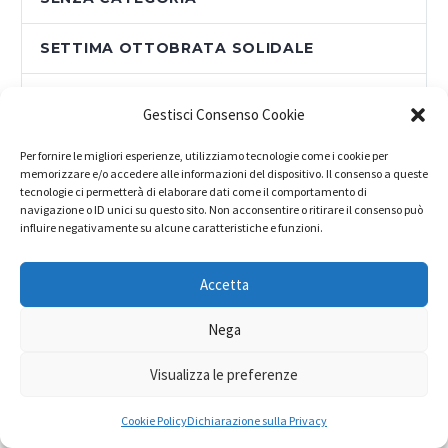
SETTIMA OTTOBRATA SOLIDALE
SPECIALE XXV CONGRESSO
Gestisci Consenso Cookie
SPECIALE XXVI CONGRESSO
Per fornire le migliori esperienze, utilizziamo tecnologie come i cookie per
memorizzare e/o accedere alle informazioni del dispositivo. Il consenso a queste
tecnologie ci permetterà di elaborare dati come il comportamento di
TERZA OTTOBRATA SOLIDALE
navigazione o ID unici su questo sito. Non acconsentire o ritirare il consenso può
influire negativamente su alcune caratteristiche e funzioni.
UNA VOCE
Accetta
US ACLI
Nega
Visualizza le preferenze
META
Cookie Policy
Dichiarazione sulla Privacy