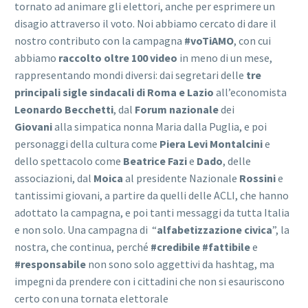
tornato ad animare gli elettori, anche per esprimere un
disagio attraverso il voto. Noi abbiamo cercato di dare il
nostro contributo con la campagna
#voTiAMO
, con cui
abbiamo
raccolto oltre 100 video
in meno di un mese,
rappresentando mondi diversi: dai segretari delle
tre
principali sigle sindacali di Roma e Lazio
all’economista
Leonardo Becchetti
, dal
Forum nazionale
dei
Giovani
alla simpatica nonna Maria dalla Puglia, e poi
personaggi della cultura come
Piera
Levi
Montalcini
e
dello spettacolo come
Beatrice
Fazi
e
Dado
, delle
associazioni, dal
Moica
al presidente Nazionale
Rossini
e
tantissimi giovani, a partire da quelli delle ACLI, che hanno
adottato la campagna, e poi tanti messaggi da tutta Italia
e non solo. Una campagna di “
alfabetizzazione
civica
”, la
nostra, che continua, perché
#credibile
#fattibile
e
#responsabile
non sono solo aggettivi da hashtag, ma
impegni da prendere con i cittadini che non si esauriscono
certo con una tornata elettorale