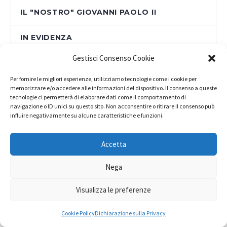
IL "NOSTRO" GIOVANNI PAOLO II
IN EVIDENZA
Gestisci Consenso Cookie
INCLUSIONE SOCIALE
Per fornire le migliori esperienze, utilizziamo tecnologie come i cookie per
LAVORO E FORMAZIONE
memorizzare e/o accedere alle informazioni del dispositivo. Il consenso a queste
tecnologie ci permetterà di elaborare dati come il comportamento di
navigazione o ID unici su questo sito. Non acconsentire o ritirare il consenso può
LEGA CONSUMATORI
influire negativamente su alcune caratteristiche e funzioni.
MADE IN MEDITERRANEO
Accetta
NEWS
Nega
Visualizza le preferenze
NEWSLETTER
Cookie Policy
Dichiarazione sulla Privacy
OTTOBRATA SOLIDALE