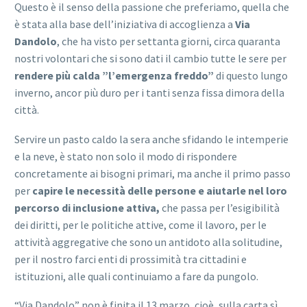
Questo è il senso della passione che preferiamo, quella che
è stata alla base dell’iniziativa di accoglienza a
Via
Dandolo
, che ha visto per settanta giorni, circa quaranta
nostri volontari che si sono dati il cambio tutte le sere per
rendere più calda ”l’emergenza freddo”
di questo lungo
inverno, ancor più duro per i tanti senza fissa dimora della
città.
Servire un pasto caldo la sera anche sfidando le intemperie
e la neve, è stato non solo il modo di rispondere
concretamente ai bisogni primari, ma anche il primo passo
per
capire le necessità delle persone e aiutarle nel loro
percorso di inclusione attiva,
che passa per l’esigibilità
dei diritti, per le politiche attive, come il lavoro, per le
attività aggregative che sono un antidoto alla solitudine,
per il nostro farci enti di prossimità tra cittadini e
istituzioni, alle quali continuiamo a fare da pungolo.
“Via Dandolo” non è finita il 13 marzo, cioè, sulla carta sì,