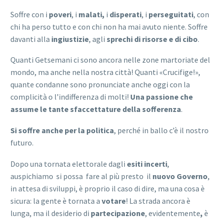
Soffre con i
poveri
, i
malati,
i
disperati
, i
perseguitati
, con
chi ha perso tutto e con chi non ha mai avuto niente. Soffre
davanti alla
ingiustizie
, agli
sprechi di risorse e di cibo
.
Quanti Getsemani ci sono ancora nelle zone martoriate del
mondo, ma anche nella nostra città! Quanti «Crucifige!»,
quante condanne sono pronunciate anche oggi con la
complicità o l’indifferenza di molti!
Una passione che
assume le tante sfaccettature della sofferenza
.
Si soffre anche per la politica
, perché in ballo c’è il nostro
futuro.
Dopo una tornata elettorale dagli
esiti incerti
,
auspichiamo si possa fare al più presto il
nuovo
Governo
,
in attesa di sviluppi, è proprio il caso di dire, ma una cosa è
sicura: la gente è tornata a
votare
! La strada ancora è
lunga, ma il desiderio di
partecipazione
, evidentemente
,
è