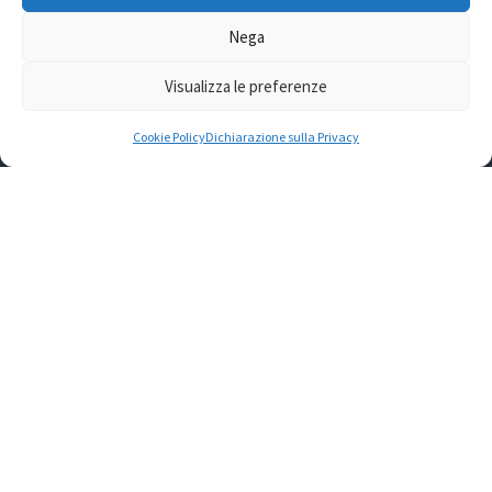
Via Prospero Alpino, 20 – 00154 Roma Telefono:
06.57087028-48 Fax: 06.57087043
Nega
Mail: info@acliroma.it
Visualizza le preferenze
Codice fiscale: 80196590584
Cookie Policy
Dichiarazione sulla Privacy
LINK UTILI
US ACLI ROMA
FAP
CTA ROMA
ACLI COLF