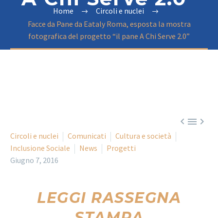
Home
Circoli e nuclei
Facce da Pane da Eataly Roma, esposta la mostra
fotografica del progetto “il pane A Chi Serve 2.0”



Circoli e nuclei
Comunicati
Cultura e società
Inclusione Sociale
News
Progetti
Giugno 7, 2016
LEGGI RASSEGNA
STAMPA