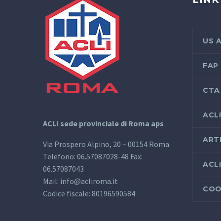
US 
FAP
CTA
ACL
ACLI sede provinciale di Roma aps
ART
Via Prospero Alpino, 20 – 00154 Roma
Telefono: 06.57087028-48 Fax:
ACL
06.57087043
Mail: info@acliroma.it
COO
Codice fiscale: 80196590584