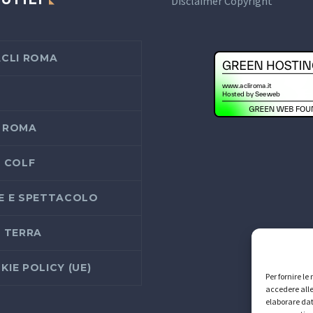
Disclaimer Copyright
ACLI ROMA
 ROMA
I COLF
E E SPETTACOLO
I TERRA
KIE POLICY (UE)
Per fornire l
accedere alle
elaborare dat