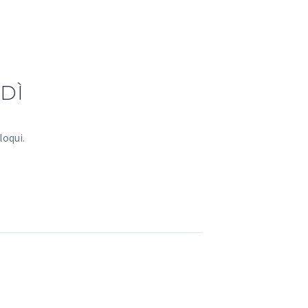
DÌ
loqui.