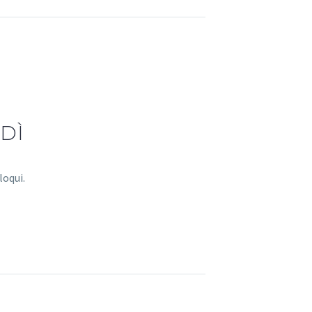
DÌ
loqui.