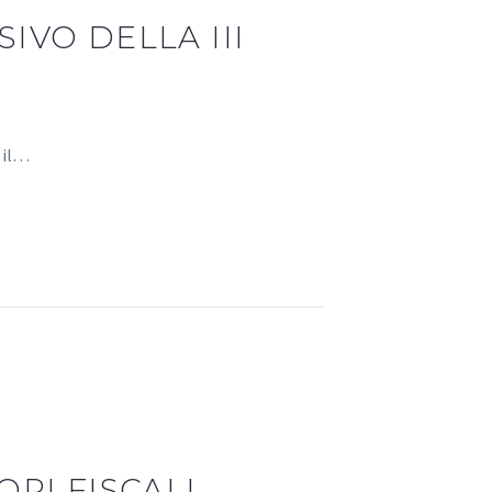
IVO DELLA III
 il…
RI FISCALI