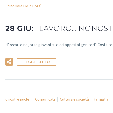
Editoriale Lidia Borzì
28 GIU:
“LAVORO… NONOST
“Precari o no, otto giovani su dieci appesi ai genitori”. Così ti
LEGGI TUTTO
Circoli e nuclei
Comunicati
Cultura e società
Famiglia