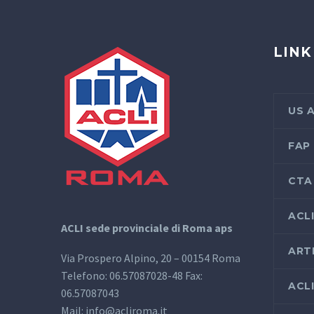
LINK
US 
FAP
CTA
ACL
ACLI sede provinciale di Roma aps
ART
Via Prospero Alpino, 20 – 00154 Roma
Telefono: 06.57087028-48 Fax:
ACL
06.57087043
Mail: info@acliroma.it