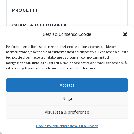
PROGETTI
QUARTA OTTOBRATA
Gestisci Consenso Cookie
QUINTA OTTOBRATA
Per fornire le migliori esperienze, utilizziamo tecnologie come i cookie per
memorizzare e/o accedere alle informazioni del dispositivo. Il consenso a queste
RASSEGNA STAMPA
tecnologie ci permetterà di elaborare dati come il comportamento di
navigazione o ID unici su questo sito. Non acconsentire o ritirare il consenso può
influire negativamente su alcune caratteristiche e funzioni.
SENZA CATEGORIA
Accetta
SETTIMA OTTOBRATA SOLIDALE
Nega
SPECIALE XXV CONGRESSO
Visualizza le preferenze
SPECIALE XXVI CONGRESSO
Cookie Policy
Dichiarazione sulla Privacy
TERZA OTTOBRATA SOLIDALE