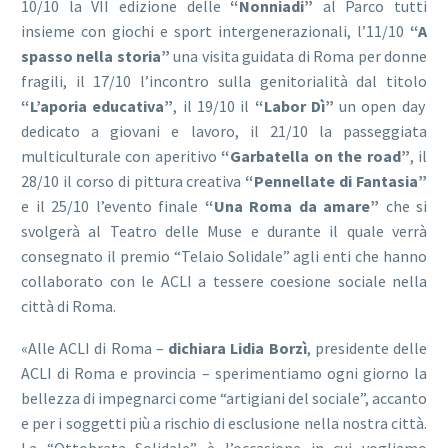
10/10 la VII edizione delle
“Nonniadi”
al Parco tutti
insieme con giochi e sport intergenerazionali, l’11/10
“A
spasso nella storia”
una visita guidata di Roma per donne
fragili, il 17/10 l’incontro sulla genitorialità dal titolo
“L’aporia educativa”
, il 19/10 il
“Labor Dì”
un open day
dedicato a giovani e lavoro, il 21/10 la passeggiata
multiculturale con aperitivo
“Garbatella on the road”
, il
28/10 il corso di pittura creativa
“Pennellate di Fantasia”
e il 25/10 l’evento finale
“Una Roma da amare”
che si
svolgerà al Teatro delle Muse e durante il quale verrà
consegnato il premio “Telaio Solidale” agli enti che hanno
collaborato con le ACLI a tessere coesione sociale nella
città di Roma.
«Alle ACLI di Roma –
dichiara Lidia Borzì
, presidente delle
ACLI di Roma e provincia – sperimentiamo ogni giorno la
bellezza di impegnarci come “artigiani del sociale”, accanto
e per i soggetti più a rischio di esclusione nella nostra città.