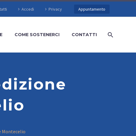
atti
Accedi
Privacy
Appuntamento
E
COME SOSTENERCI
CONTATTI
dizione
lio
 Montecelio