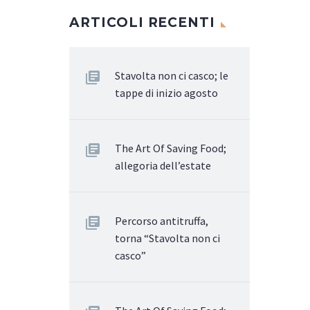
ARTICOLI RECENTI
Stavolta non ci casco; le
tappe di inizio agosto
The Art Of Saving Food;
allegoria dell’estate
Percorso antitruffa,
torna “Stavolta non ci
casco”