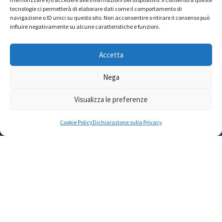
tecnologie ci permetterà di elaborare dati come il comportamento di
navigazione o ID unici su questo sito. Non acconsentire o ritirare il consenso può
influire negativamente su alcune caratteristiche e funzioni.
ACLI sede provinciale di Roma aps
Accetta
Via Prospero Alpino, 20 – 00154 Roma Telefono:
06.57087028-48 Fax: 06.57087043
Nega
Mail: info@acliroma.it
Visualizza le preferenze
Codice fiscale: 80196590584
Cookie Policy
Dichiarazione sulla Privacy
LINK UTILI
US ACLI ROMA
FAP