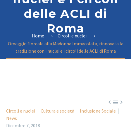
delle ACLI di
Roma
Home
Circoli e nuclei
Omaggio floreale alla Madonna Immacolata, rinnovata la
tradizione con i nuclei e i circoli delle ACLI di Roma



Circoli e nuclei
Cultura e società
Inclusione Sociale
News
Dicembre 7, 2018