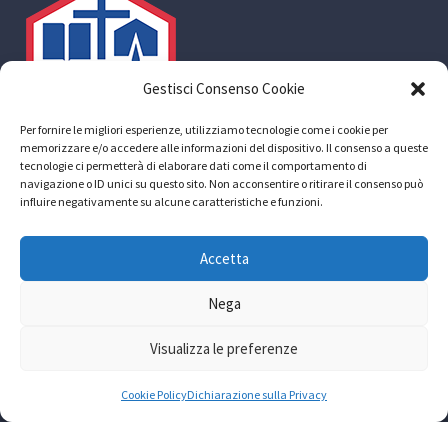
Gestisci Consenso Cookie
Per fornire le migliori esperienze, utilizziamo tecnologie come i cookie per
memorizzare e/o accedere alle informazioni del dispositivo. Il consenso a queste
tecnologie ci permetterà di elaborare dati come il comportamento di
navigazione o ID unici su questo sito. Non acconsentire o ritirare il consenso può
influire negativamente su alcune caratteristiche e funzioni.
ACLI sede provinciale di Roma aps
Accetta
Via Prospero Alpino, 20 – 00154 Roma Telefono:
06.57087028-48 Fax: 06.57087043
Nega
Mail: info@acliroma.it
Visualizza le preferenze
Codice fiscale: 80196590584
Cookie Policy
Dichiarazione sulla Privacy