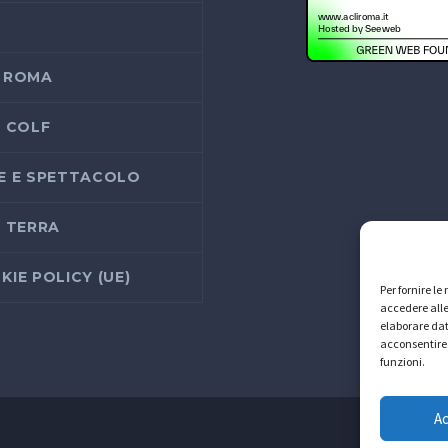
 ROMA
I COLF
E E SPETTACOLO
I TERRA
KIE POLICY (UE)
Per fornire l
accedere alle
elaborare dat
acconsentire 
funzioni.
A