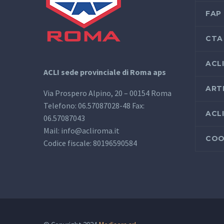
FAP
CTA
ACL
ACLI sede provinciale di Roma aps
ART
Via Prospero Alpino, 20 – 00154 Roma
Telefono: 06.57087028-48 Fax:
ACL
06.57087043
Mail: info@acliroma.it
COO
Codice fiscale: 80196590584