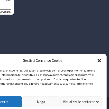
Gestisci Consenso Cookie
e migliori esperienze, utilizziamo tecnologie come i cookie per memorizzare e/o
 informazioni del dispositivo. Il consenso a queste tecnologie ci permetterà di
i come il comportamento di navigazione o ID unici su questo sito. Non
o ritirare il consenso può influire negativamente su alcune caratteristiche e
ccetta
Nega
Visualizza le preferenze