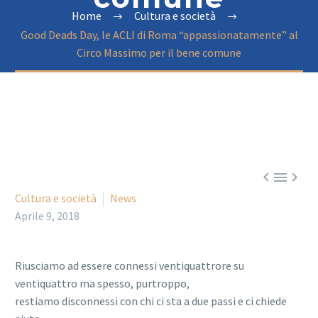
Home
Cultura e società
Good Deads Day, le ACLI di Roma “appassionatamente” al
Circo Massimo per il bene comune



Cultura e società
News
Aprile 9, 2018
Riusciamo ad essere connessi ventiquattrore su
ventiquattro ma spesso, purtroppo,
restiamo disconnessi con chi ci sta a due passi e ci chiede