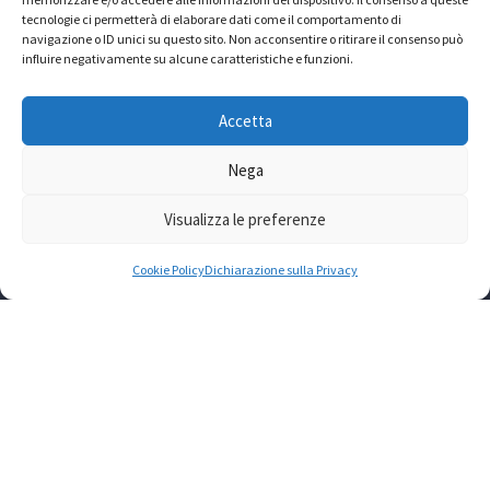
tecnologie ci permetterà di elaborare dati come il comportamento di
navigazione o ID unici su questo sito. Non acconsentire o ritirare il consenso può
influire negativamente su alcune caratteristiche e funzioni.
ACLI sede provinciale di Roma aps
Accetta
Via Prospero Alpino, 20 – 00154 Roma Telefono:
06.57087028-48 Fax: 06.57087043
Nega
Mail: info@acliroma.it
Visualizza le preferenze
Codice fiscale: 80196590584
Cookie Policy
Dichiarazione sulla Privacy
LINK UTILI
US ACLI ROMA
FAP