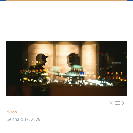



News
Gennaio 19, 2026