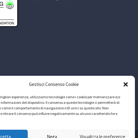
Gestisci Consenso Cookie
e migliori esperienze, utilizziamo tecnologie come i cookie per memorizzare e/o
 informazioni del dispositivo. Il consenso a queste tecnologie ci permetterà di
i come il comportamento di navigazione o ID unici su questo sito. Non
o ritirare il consenso può influire negativamente su alcune caratteristiche e
ccetta
Nega
Visualizza le preferenze