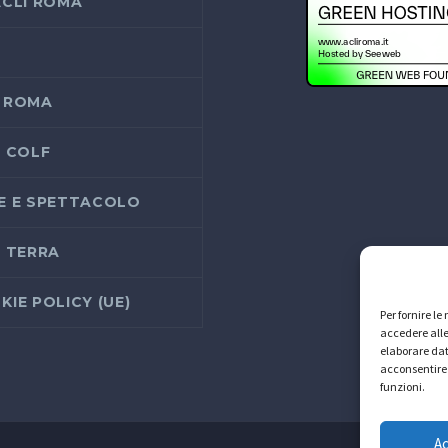
ACLI ROMA
 ROMA
I COLF
E E SPETTACOLO
I TERRA
KIE POLICY (UE)
Per fornire l
accedere alle
elaborare dat
acconsentire 
funzioni.
A