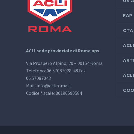
US 
FAP
CTA
ACL
ACLI sede provinciale di Roma aps
ART
Via Prospero Alpino, 20 – 00154 Roma
Telefono: 06.57087028-48 Fax:
ACL
06.57087043
Mail: info@acliroma.it
COO
Codice fiscale: 80196590584