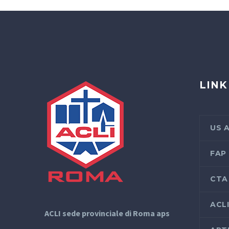
LINK
US 
FAP
CTA
ACL
ACLI sede provinciale di Roma aps