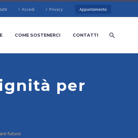
atti
Accedi
Privacy
Appuntamento
E
COME SOSTENERCI
CONTATTI
ignità per
o
are futuro