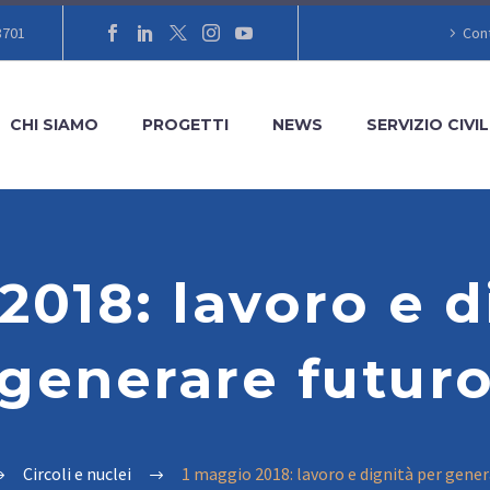
8701
Cont
CHI SIAMO
PROGETTI
NEWS
SERVIZIO CIVIL
2018: lavoro e d
generare futur
Circoli e nuclei
1 maggio 2018: lavoro e dignità per gener