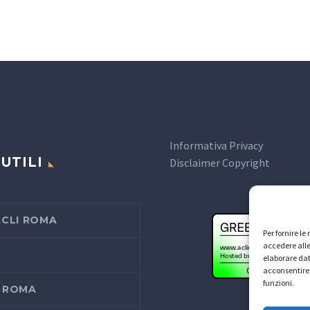
Informativa Privacy
 UTILI
Disclaimer Copyright
ACLI ROMA
Per fornire l
accedere alle
elaborare dat
acconsentire 
funzioni.
 ROMA