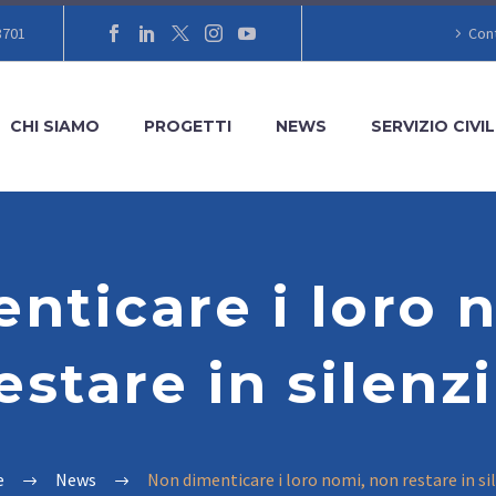
8701
Cont
CHI SIAMO
PROGETTI
NEWS
SERVIZIO CIVIL
nticare i loro 
estare in silenz
e
News
Non dimenticare i loro nomi, non restare in si