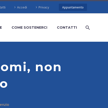
atti
Accedi
Privacy
Appuntamento
E
COME SOSTENERCI
CONTATTI
nomi, non
io
lenzio