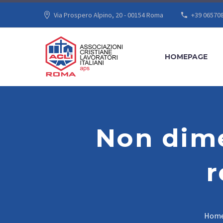
Via Prospero Alpino, 20 - 00154 Roma
+39 06570
HOMEPAGE
Non dime
r
Hom