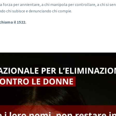
a forza per annientare, a chi manipola per controllare, a chi si sen
do chi subisce e denunciando chi compie.
chiama il 1522.