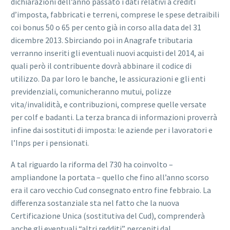
dichiarazioni dell’anno passato i dati relativi a crediti
d’imposta, fabbricati e terreni, comprese le spese detraibili
coi bonus 50 o 65 per cento già in corso alla data del 31
dicembre 2013. Sbirciando poi in Anagrafe tributaria
verranno inseriti gli eventuali nuovi acquisti del 2014, ai
quali però il contribuente dovrà abbinare il codice di
utilizzo. Da par loro le banche, le assicurazioni e gli enti
previdenziali, comunicheranno mutui, polizze
vita/invalidità, e contribuzioni, comprese quelle versate
per colf e badanti. La terza branca di informazioni proverrà
infine dai sostituti di imposta: le aziende per i lavoratori e
l’Inps per i pensionati.
A tal riguardo la riforma del 730 ha coinvolto –
ampliandone la portata – quello che fino all’anno scorso
era il caro vecchio Cud consegnato entro fine febbraio. La
differenza sostanziale sta nel fatto che la nuova
Certificazione Unica (sostitutiva del Cud), comprenderà
anche gli eventuali “altri redditi” percepiti dal