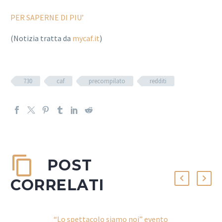
PER SAPERNE DI PIU’
(Notizia tratta da
mycaf.it
)
730
caf
precompilato
redditi
POST
CORRELATI
“Lo spettacolo siamo noi” evento