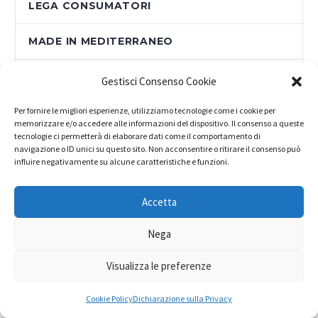
LEGA CONSUMATORI
MADE IN MEDITERRANEO
NEWS
Gestisci Consenso Cookie
Per fornire le migliori esperienze, utilizziamo tecnologie come i cookie per
NEWSLETTER
memorizzare e/o accedere alle informazioni del dispositivo. Il consenso a queste
tecnologie ci permetterà di elaborare dati come il comportamento di
OTTOBRATA SOLIDALE
navigazione o ID unici su questo sito. Non acconsentire o ritirare il consenso può
influire negativamente su alcune caratteristiche e funzioni.
PATRONATO
Accetta
PROGETTI
Nega
QUARTA OTTOBRATA
Visualizza le preferenze
QUINTA OTTOBRATA
Cookie Policy
Dichiarazione sulla Privacy