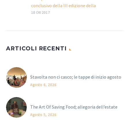
conclusivo della III edizione della
Ottobrata Solidale
18 Ott 2017
Lo spettacolo siamo noi, è l’evento
conclusivo della III edizione
dell’Ottobrata Solidale promossa
dal Sistema ACLI di Roma, con il…
ARTICOLI RECENTI
Stavolta non ci casco; le tappe di inizio agosto
Agosto 6, 2026
The Art Of Saving Food; allegoria dell’estate
Agosto 5, 2026