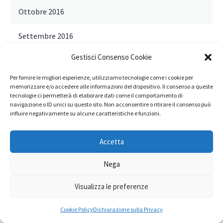
Ottobre 2016
Settembre 2016
Gestisci Consenso Cookie
Agosto 2016
Per fornire le migliori esperienze, utilizziamo tecnologie come i cookie per
Luglio 2016
memorizzare e/o accedere alle informazioni del dispositivo. Il consenso a queste
tecnologie ci permetterà di elaborare dati come il comportamento di
navigazione o ID unici su questo sito. Non acconsentire o ritirare il consenso può
Giugno 2016
influire negativamente su alcune caratteristiche e funzioni.
Maggio 2016
Accetta
Aprile 2016
Nega
Marzo 2016
Visualizza le preferenze
Febbraio 2016
Cookie Policy
Dichiarazione sulla Privacy