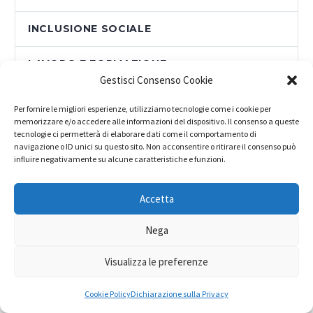
INCLUSIONE SOCIALE
LAVORO E FORMAZIONE
Gestisci Consenso Cookie
LEGA CONSUMATORI
Per fornire le migliori esperienze, utilizziamo tecnologie come i cookie per
memorizzare e/o accedere alle informazioni del dispositivo. Il consenso a queste
MADE IN MEDITERRANEO
tecnologie ci permetterà di elaborare dati come il comportamento di
navigazione o ID unici su questo sito. Non acconsentire o ritirare il consenso può
influire negativamente su alcune caratteristiche e funzioni.
NEWS
Accetta
NEWSLETTER
Nega
OTTOBRATA SOLIDALE
Visualizza le preferenze
PATRONATO
Cookie Policy
Dichiarazione sulla Privacy
PROGETTI