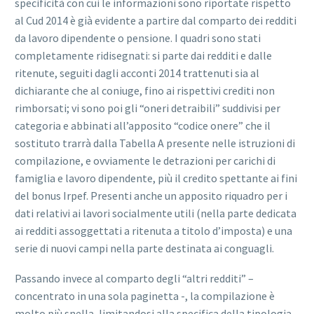
specificità con cui le informazioni sono riportate rispetto
al Cud 2014 è già evidente a partire dal comparto dei redditi
da lavoro dipendente o pensione. I quadri sono stati
completamente ridisegnati: si parte dai redditi e dalle
ritenute, seguiti dagli acconti 2014 trattenuti sia al
dichiarante che al coniuge, fino ai rispettivi crediti non
rimborsati; vi sono poi gli “oneri detraibili” suddivisi per
categoria e abbinati all’apposito “codice onere” che il
sostituto trarrà dalla Tabella A presente nelle istruzioni di
compilazione, e ovviamente le detrazioni per carichi di
famiglia e lavoro dipendente, più il credito spettante ai fini
del bonus Irpef. Presenti anche un apposito riquadro per i
dati relativi ai lavori socialmente utili (nella parte dedicata
ai redditi assoggettati a ritenuta a titolo d’imposta) e una
serie di nuovi campi nella parte destinata ai conguagli.
Passando invece al comparto degli “altri redditi” –
concentrato in una sola paginetta -, la compilazione è
molto più snella, limitandosi alla specifica della tipologia