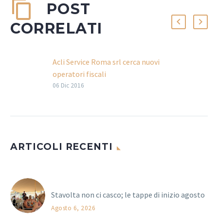
POST
CORRELATI
Acli Service Roma srl cerca nuovi
operatori fiscali
Acli Service Roma Srl sta cercando
06 Dic 2016
nuovi operatori fiscali per la
campagna fiscale 2017, per le sedi di
Roma e…
ARTICOLI RECENTI
Stavolta non ci casco; le tappe di inizio agosto
Agosto 6, 2026