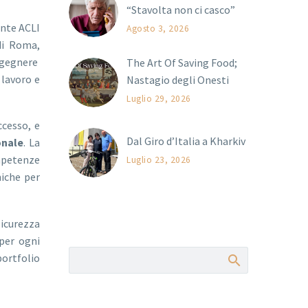
“Stavolta non ci casco”
ente ACLI
Agosto 3, 2026
 di Roma,
ngegnere
The Art Of Saving Food;
 lavoro e
Nastagio degli Onesti
Luglio 29, 2026
ccesso, e
Dal Giro d’Italia a Kharkiv
onale
. La
ompetenze
Luglio 23, 2026
niche per
sicurezza
 per ogni
portfolio