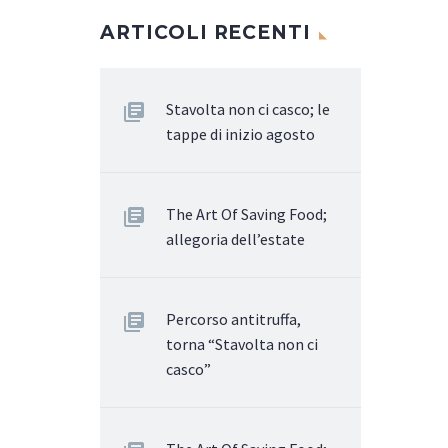
ARTICOLI RECENTI
Stavolta non ci casco; le
tappe di inizio agosto
The Art Of Saving Food;
allegoria dell’estate
Percorso antitruffa,
torna “Stavolta non ci
casco”