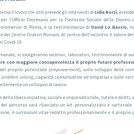
l tema
Il lavoro che vale
prevede gli interventi di
Lidia Borzì
, presid
 per l’Ufficio Diocesano per la Pastorale Sociale della Diocesi
 Commercio di Roma, e la testimonianza di
David Lo Bascio
, i
 del Centro Oratori Romani. Al centro dell’incontro il valore del
el Covid-19.
timanale, si svolgeranno
webinar
, laboratori, testimonianze di su
are con maggiore consapevolezza il proprio futuro professi
del proprio potenziale (
empowerment
), sullo sviluppo delle c
,
problem solving
, capacità comunicative ed empatia) e sulle tec
llantemente un colloquio di lavoro.
della libera iniziativa, sociale e imprenditoriale, tutele e diritti, 
del percorso sarà rilasciato un kit personalizzato e sartoriale
one, il curriculum vitae redatto professionalmente e il proprio 