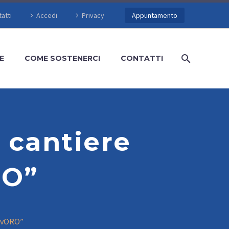
atti
Accedi
Privacy
Appuntamento
E
COME SOSTENERCI
CONTATTI
l cantiere
RO”
lavORO”