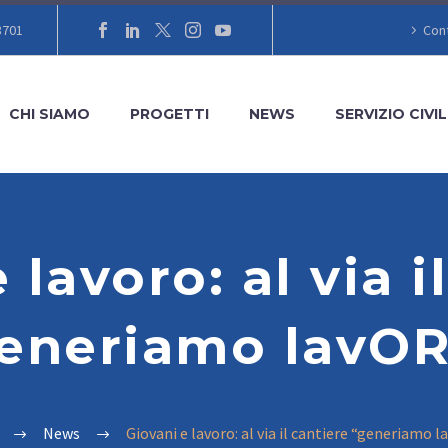
8701
Cont
CHI SIAMO
PROGETTI
NEWS
SERVIZIO CIVIL
 lavoro: al via i
eneriamo lavO
News
Giovani e lavoro: al via il cantiere “generiamo 